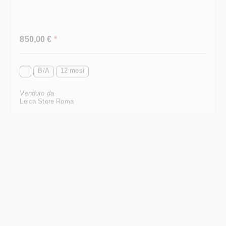
Prezzo normale:
850,00 €
*
B/A
12 mesi
Venduto da
Leica Store Roma