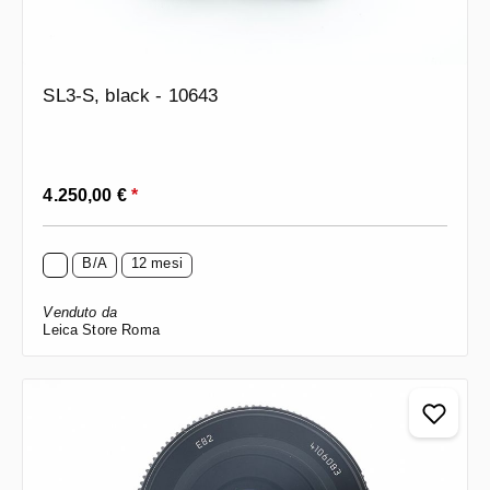
SL3-S, black - 10643
Prezzo normale:
4.250,00 €
*
B/A
12 mesi
Venduto da
Leica Store Roma