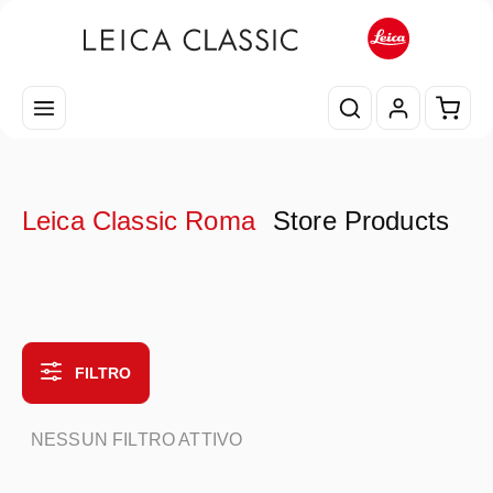
Passa al contenuto principale
Il car
Leica Classic Roma
Store Products
FILTRO
NESSUN FILTRO ATTIVO