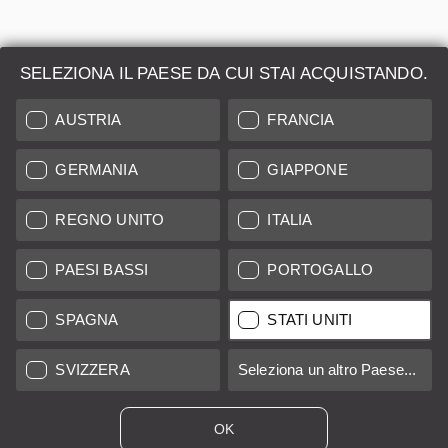
Prezzo normale:
SELEZIONA IL PAESE DA CUI STAI ACQUISTANDO.
690,00 €
*
AUSTRIA
FRANCIA
B
12 mesi
GERMANIA
GIAPPONE
Venduto da
Leica Store Roma
REGNO UNITO
ITALIA
PAESI BASSI
PORTOGALLO
SPAGNA
STATI UNITI
SVIZZERA
Seleziona un altro Paese...
OK