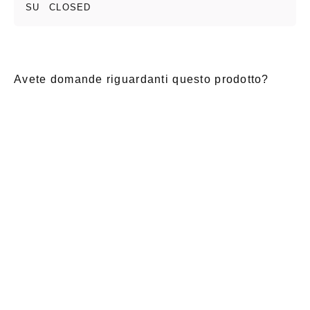
SU
CLOSED
Avete domande riguardanti questo prodotto?
E-Mail
*
Nome di
saluto
Cognome
*
battesimo
*
Notizia