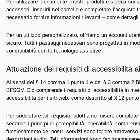
Per utilizzare pienamente i nostri prodotti e servizi sui
accessori, inserirli nel carrello e completare l’acquist
necessario fornire informazioni rilevanti – come dettagli 
Per un utilizzo personalizzato, offriamo un account utente
sicuro. Tutti i passaggi necessari sono progettati in mo
compatibilità con le tecnologie assistive.
Attuazione dei requisiti di accessibilit
Ai sensi del § 14 comma 1 punto 1 e del § 3 comma 2 BFSG, i
BFSGV. Ciò comprende i requisiti di accessibilità in meri
accessibilità per i siti web, come descritto al § 12 punt
Per soddisfare tali requisiti, adottiamo misure complete pe
secondo i principi di percepibilità, operabilità, compre
funzionamento dei nostri servizi sono fornite attraverso 
descrizioni audio. Tali informazioni sono facilmente reper