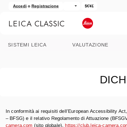
Accedi
o
Registrazione
$€¥£
assa al contenuto principale
Salta alla ricerca
SISTEMI LEICA
VALUTAZIONE
DICH
In conformità ai requisiti dell’European Accessibility Ac
– BFSG) e il relativo Regolamento di Attuazione (BFSGV),
camera.com
(sito globale),
https://club.leica-camera.c