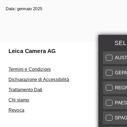
Data: gennaio 2025
SEL
Leica Camera AG
Manuten
AUST
Riparaz
Termini e Condizioni
GER
Fai uso de
Dichiarazione di Accessibilità
Care
REG
Trattamento Dati
Assistenza 
Chi siamo
Service Cer
PAES
Revoca
SPA