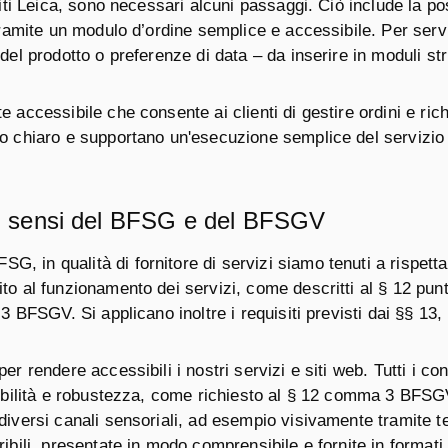
 siti Leica, sono necessari alcuni passaggi. Ciò include la p
o tramite un modulo d’ordine semplice e accessibile. Per ser
del prodotto o preferenze di data – da inserire in moduli str
 accessibile che consente ai clienti di gestire ordini e rich
do chiaro e supportano un'esecuzione semplice del servizio 
à ai sensi del BFSG e del BFSGV
n qualità di fornitore di servizi siamo tenuti a rispettare i
to al funzionamento dei servizi, come descritti al § 12 punt
o 3 BFSGV. Si applicano inoltre i requisiti previsti dai §§ 1
r rendere accessibili i nostri servizi e siti web. Tutti i con
nsibilità e robustezza, come richiesto al § 12 comma 3 BFSG
diversi canali sensoriali, ad esempio visivamente tramite te
ibili, presentate in modo comprensibile e fornite in formati 