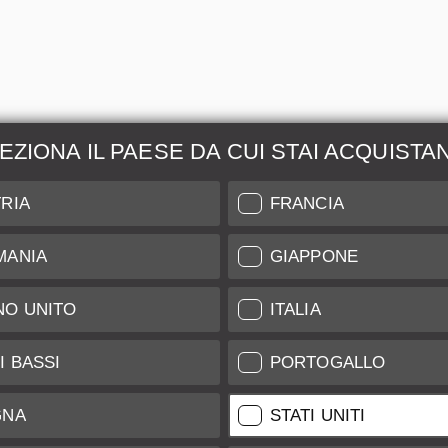
EZIONA IL PAESE DA CUI STAI ACQUISTA
zione &
Maggiori Informazio
RIA
FRANCIA
ione
Indice di Conservazione
MANIA
GIAPPONE
l nostro Leica Customer
Spedizione e Pagamenti
NO UNITO
ITALIA
Garanzia
Clienti
Trattamento Dati
tificate
I BASSI
PORTOGALLO
Newsletter
GNA
STATI UNITI