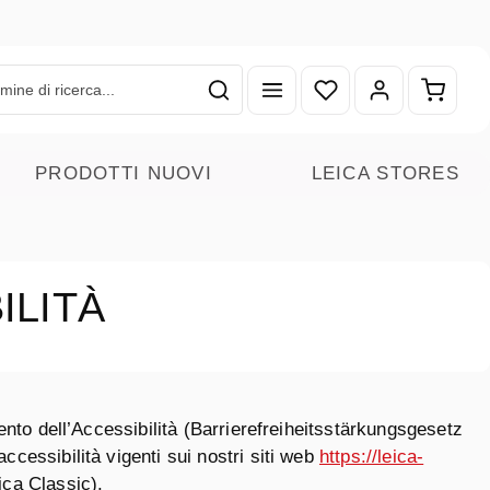
Hai 0 articoli nella lista
Il carr
PRODOTTI NUOVI
LEICA STORES
ILITÀ
ento dell’Accessibilità (Barrierefreiheitsstärkungsgesetz
cessibilità vigenti sui nostri siti web
https://leica-
ica Classic).