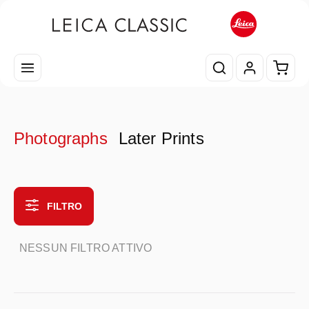
Passa al contenuto principale
Il car
Photographs
Later Prints
FILTRO
NESSUN FILTRO ATTIVO