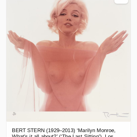
BERT STERN (1929–2013) ‘Marilyn Monroe,
What's it all about?’ (‘The Last Sitting’), Los