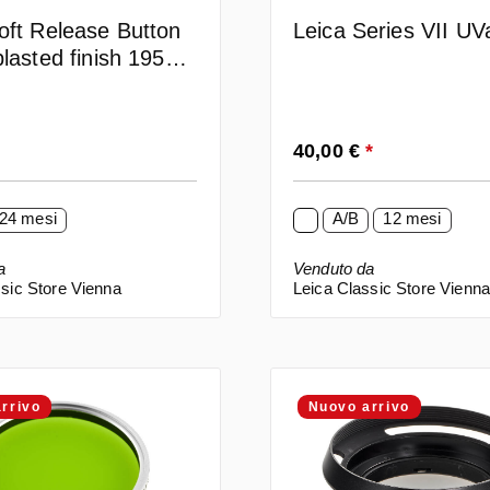
oft Release Button
Leica Series VII UVa
blasted finish 19599
ew with 2 year
tee
ormale:
Prezzo normale:
40,00 €
*
24 mesi
A/B
12 mesi
a
Venduto da
sic Store Vienna
Leica Classic Store Vienn
rrivo
Nuovo arrivo