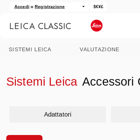
Accedi
o
Registrazione
$€¥£
assa al contenuto principale
Salta alla ricerca
SISTEMI LEICA
VALUTAZIONE
Sistemi Leica
Accessori 
Skip category gallery
Adattatori