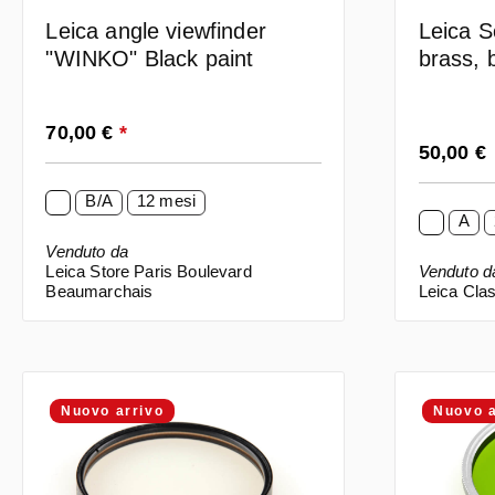
Leica S
Leica angle viewfinder
brass, 
"WINKO" Black paint
- like n
guaran
Prezzo normale:
70,00 €
*
Prezzo n
50,00 €
B/A
12 mesi
A
Venduto da
Leica Store Paris Boulevard
Venduto d
Beaumarchais
Leica Clas
Nuovo arrivo
Nuovo a