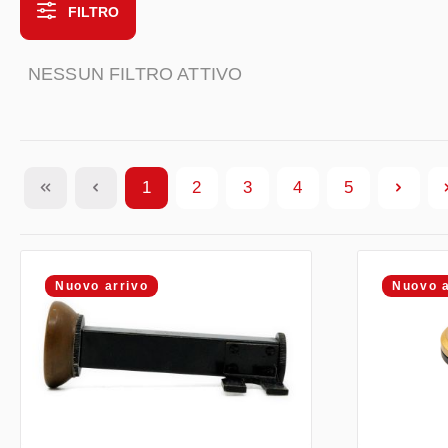
FILTRO
NESSUN FILTRO ATTIVO
1
2
3
4
5
Pagina
Pagina
Pagina
Pagina
Pagina
Nuovo arrivo
Nuovo a