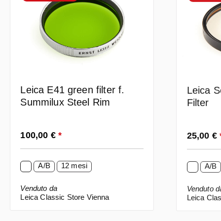
Leica E41 green filter f.
Leica S
Summilux Steel Rim
Filter
Prezzo normale:
Prezzo n
100,00 €
*
25,00 €
A/B
12 mesi
A/B
Venduto da
Venduto d
Leica Classic Store Vienna
Leica Clas