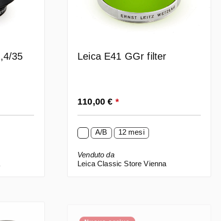
,4/35
Leica E41 GGr filter
Prezzo normale:
110,00 €
*
A/B
12 mesi
Venduto da
a
Leica Classic Store Vienna
Nuovo arrivo