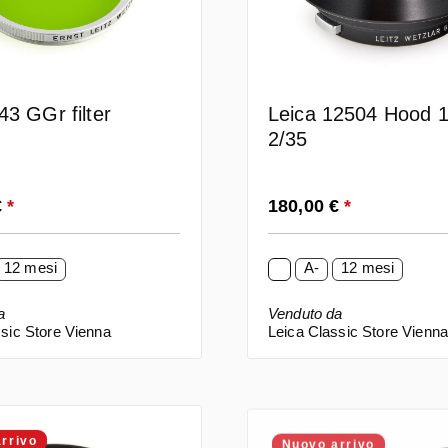
43 GGr filter
Leica 12504 Hood 1
2/35
ormale:
Prezzo normale:
€
*
180,00 €
*
12 mesi
A-
12 mesi
a
Venduto da
sic Store Vienna
Leica Classic Store Vienn
rrivo
Nuovo arrivo