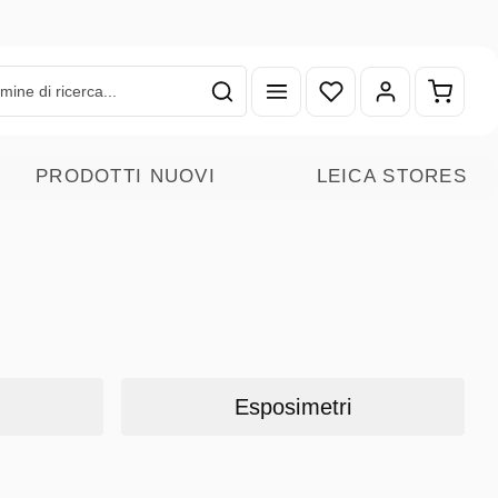
Hai 0 articoli nella lista
Il carr
PRODOTTI NUOVI
LEICA STORES
Esposimetri