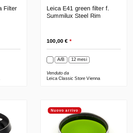
 Filter
Leica E41 green filter f.
Summilux Steel Rim
Prezzo normale:
100,00 €
*
A/B
12 mesi
Venduto da
a
Leica Classic Store Vienna
Nuovo arrivo