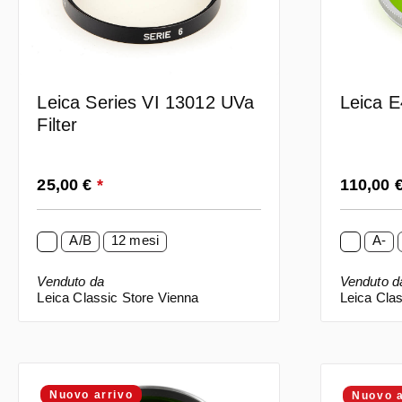
Leica Series VI 13012 UVa
Leica E
Filter
Prezzo normale:
Prezzo n
25,00 €
*
110,00 
A/B
12 mesi
A-
Venduto da
Venduto d
Leica Classic Store Vienna
Leica Clas
Nuovo arrivo
Nuovo a