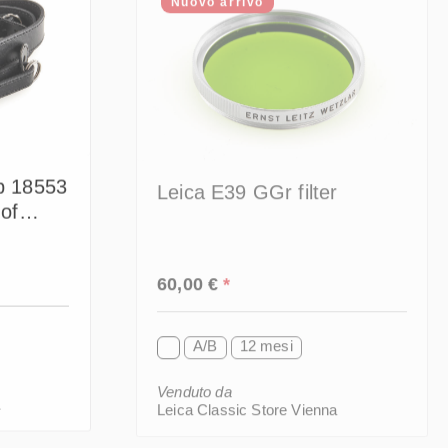
ap 18553
Leica E39 GGr filter
 of
Prezzo normale:
60,00 €
*
A/B
12 mesi
Venduto da
a
Leica Classic Store Vienna