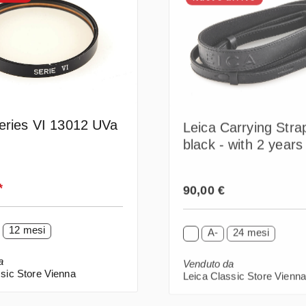
eries VI 13012 UVa
Leica Carrying Str
black - with 2 years
guarantee
ormale:
Prezzo normale:
*
90,00 €
12 mesi
A-
24 mesi
a
Venduto da
sic Store Vienna
Leica Classic Store Vienn