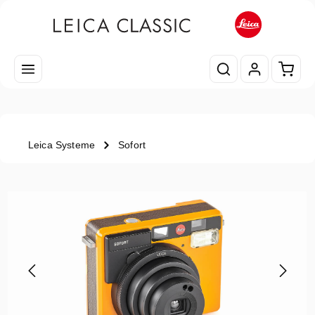
Zum Hauptinhalt springen
Waren
Leica Systeme
Sofort
Bildergalerie überspringen