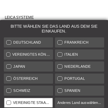
LEICA SYSTEME
BITTE WÄHLEN SIE DAS LAND AUS DEM SIE
BEWERTUNG
EINKAUFEN.
SUCHAUFTRAG
DEUTSCHLAND
FRANKREICH
AUKTION
VEREINIGTES KÖNIGREICH
ITALIEN
BRAND NEW
JAPAN
NIEDERLANDE
LEICA STORES
ÖSTERREICH
PORTUGAL
SCHWEIZ
SPANIEN
Alle Preise von in der EU/UK ansässigen Anbietern inkl.
Mehrwertsteuer zzgl.
Versandkosten
sofern nicht anders
angegeben.
VEREINIGTE STAATEN
Anderes Land auswählen...
Alle Preise von in den USA ansässigen Anbietern exkl. MwSt.