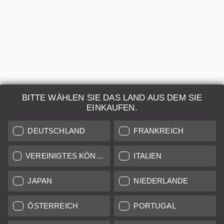
BITTE WÄHLEN SIE DAS LAND AUS DEM SIE
EINKAUFEN.
DEUTSCHLAND
FRANKREICH
VEREINIGTES KÖNIGREICH
ITALIEN
Summarit-S 1:2,5/70mm ASPH.CS
JAPAN
NIEDERLANDE
Regulärer Preis:
2.290,00 €
*
ÖSTERREICH
PORTUGAL