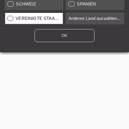
SCHWEIZ
SPANIEN
12 Monate
B/A
VEREINIGTE STAATEN
Anderes Land auswählen...
Verkauf durch
Leica Store Roma
OK
APO-Elmar-S 1:3.5/180mm