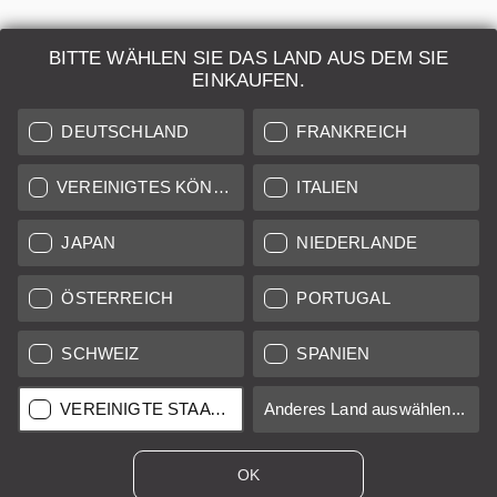
BITTE WÄHLEN SIE DAS LAND AUS DEM SIE
EINKAUFEN.
DEUTSCHLAND
FRANKREICH
VEREINIGTES KÖNIGREICH
ITALIEN
Leica Telyt 4/200mm black paint
JAPAN
NIEDERLANDE
Regulärer Preis:
290,00 €
*
ÖSTERREICH
PORTUGAL
SCHWEIZ
SPANIEN
12 Monate
B+
VEREINIGTE STAATEN
Anderes Land auswählen...
Verkauf durch
Leica Classic Store Vienna
OK