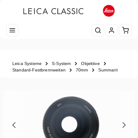
Zum Hauptinhalt springen
Waren
Leica Systeme
S-System
Objektive
Standard-Festbrennweiten
70mm
Summarit
Bildergalerie überspringen