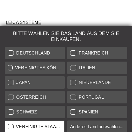
LEICA SYSTEME
BITTE WÄHLEN SIE DAS LAND AUS DEM SIE
BEWERTUNG
EINKAUFEN.
SUCHAUFTRAG
DEUTSCHLAND
FRANKREICH
AUKTION
VEREINIGTES KÖNIGREICH
ITALIEN
BRAND NEW
JAPAN
NIEDERLANDE
LEICA STORES
ÖSTERREICH
PORTUGAL
SCHWEIZ
SPANIEN
Alle Preise von in der EU/UK ansässigen Anbietern inkl.
Mehrwertsteuer zzgl.
Versandkosten
sofern nicht anders
angegeben.
VEREINIGTE STAATEN
Anderes Land auswählen...
Alle Preise von in den USA ansässigen Anbietern exkl. MwSt.