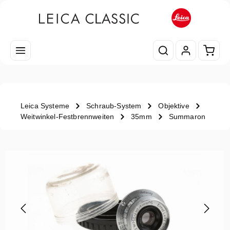
Zum Hauptinhalt springen
Waren
Leica Systeme
Schraub-System
Objektive
Weitwinkel-Festbrennweiten
35mm
Summaron
Bildergalerie überspringen