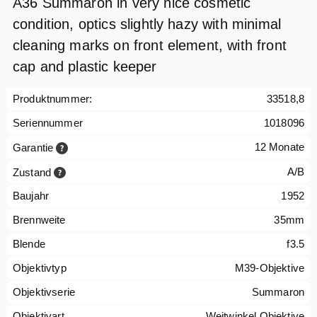
A36 Summaron in very nice cosmetic
condition, optics slightly hazy with minimal
cleaning marks on front element, with front
cap and plastic keeper
Produktnummer:
33518,8
Seriennummer
1018096
12 Monate
Garantie
A/B
Zustand
Baujahr
1952
Brennweite
35mm
Blende
f3.5
Objektivtyp
M39-Objektive
Objektivserie
Summaron
Objektivart
Weitwinkel Objektive