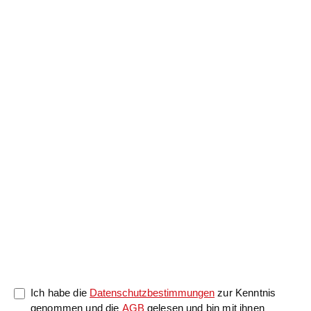
Anrede
Nachname
*
Vorname
*
Nachricht
0/5000
Ich habe die
Datenschutzbestimmungen
zur Kenntnis
genommen und die
AGB
gelesen und bin mit ihnen