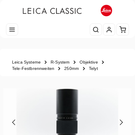
Zum Hauptinhalt springen
Waren
Leica Systeme
R-System
Objektive
Tele-Festbrennweiten
250mm
Telyt
Bildergalerie überspringen