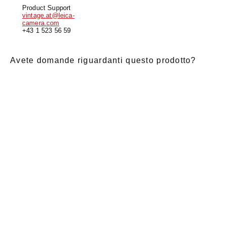
Product Support
vintage.at@leica-
camera.com
+43 1 523 56 59
Avete domande riguardanti questo prodotto?
E-Mail
*
Nome di
saluto
Cognome
*
battesimo
*
Notizia