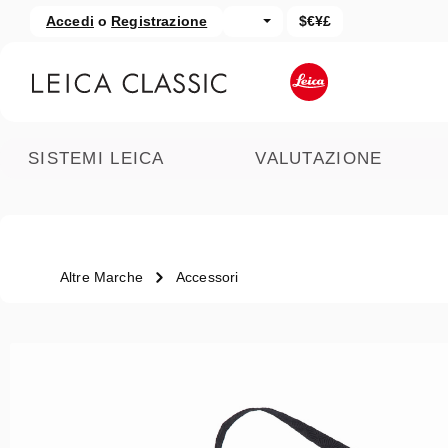
Accedi
o
Registrazione
$€¥£
assa al contenuto principale
Salta alla ricerca
SISTEMI LEICA
VALUTAZIONE
Altre Marche
Accessori
Salta la galleria di immagini