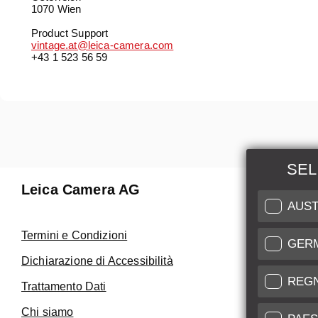
1070 Wien
Product Support
vintage.at@leica-camera.com
+43 1 523 56 59
SEL
Leica Camera AG
Manuten
AUST
Riparaz
Termini e Condizioni
GER
Fai uso de
Dichiarazione di Accessibilità
Care
REG
Trattamento Dati
Assistenza 
Chi siamo
Service Cer