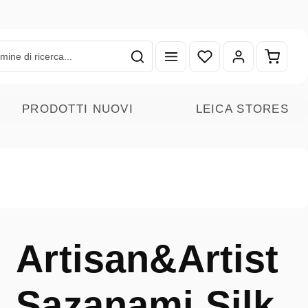
Hai 0 articoli nella lista
Il carr
PRODOTTI NUOVI
LEICA STORES
Artisan&Artist
Sazanami Silk