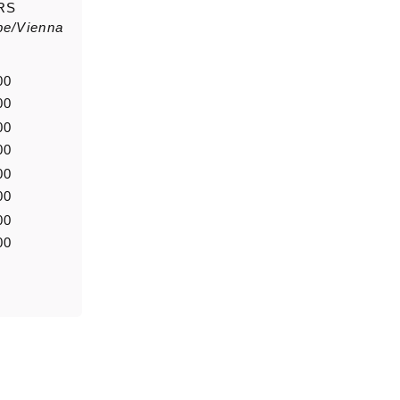
RS
pe/Vienna
saluto
Nome di
00
00
00
Notizia
00
00
00
00
00
0/5000