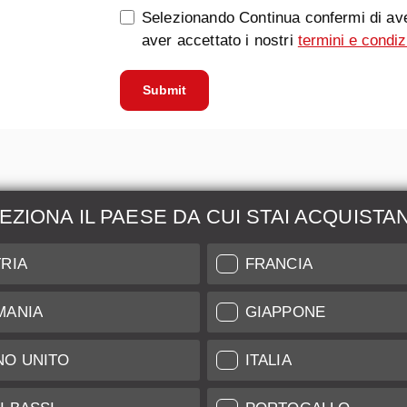
Selezionando Continua confermi di ave
aver accettato i nostri
termini e condiz
Submit
EZIONA IL PAESE DA CUI STAI ACQUISTA
zione &
Maggiori Informazio
RIA
FRANCIA
ione
Indice di Conservazione
MANIA
GIAPPONE
l nostro Leica Customer
Spedizione e Pagamenti
NO UNITO
ITALIA
Garanzia
Clienti
Trattamento Dati
tificate