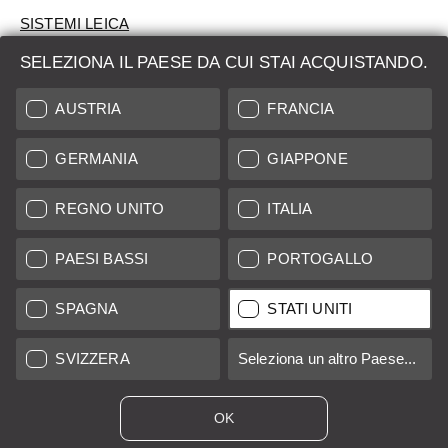
SISTEMI LEICA
SELEZIONA IL PAESE DA CUI STAI ACQUISTANDO.
VALUTAZIONE
AUSTRIA
FRANCIA
CERCHI UN PRODOTTO?
GERMANIA
GIAPPONE
ASTE
PRODOTTI NUOVI
REGNO UNITO
ITALIA
LEICA STORES
PAESI BASSI
PORTOGALLO
SPAGNA
STATI UNITI
Tutti i prezzi dei fornitori con sede in UE/Regno Unito incl. IVA più
spese di spedizione
se non diversamente specificato.
SVIZZERA
Seleziona un altro Paese...
Tutti i prezzi dei fornitori con sede negli Stati Uniti escl. Imposta
sulle vendite, più
costi di spedizione
se non diversamente
specificato.
OK
*
Questi articoli sono venduti con la tassazione del regime al
margine. L'IVA non sarà indicata sulla fattura.