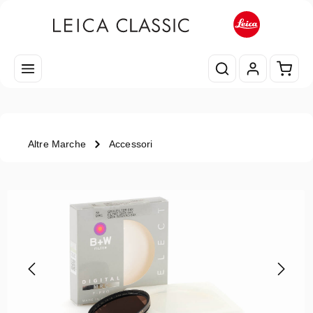
Passa al contenuto principale
Il car
Altre Marche
Accessori
Salta la galleria di immagini