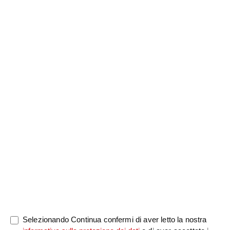
Nome di
saluto
Cognome
*
battesimo
*
Notizia
0/5000
Selezionando Continua confermi di aver letto la nostra