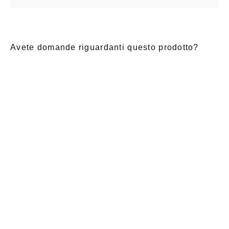
Avete domande riguardanti questo prodotto?
E-Mail
*
Nome di
saluto
Cognome
*
battesimo
*
Notizia