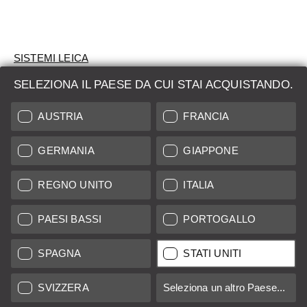
SISTEMI LEICA
SELEZIONA IL PAESE DA CUI STAI ACQUISTANDO.
VALUTAZIONE
AUSTRIA
FRANCIA
CERCHI UN PRODOTTO?
GERMANIA
GIAPPONE
ASTE
PRODOTTI NUOVI
REGNO UNITO
ITALIA
LEICA STORES
PAESI BASSI
PORTOGALLO
SPAGNA
STATI UNITI
Tutti i prezzi dei fornitori con sede in UE/Regno Unito incl. IVA più
spese di spedizione
se non diversamente specificato.
SVIZZERA
Seleziona un altro Paese...
Tutti i prezzi dei fornitori con sede negli Stati Uniti escl. Imposta