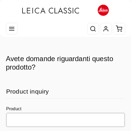
Passa al contenuto principale
Il car
Avete domande riguardanti questo
prodotto?
Product inquiry
Product