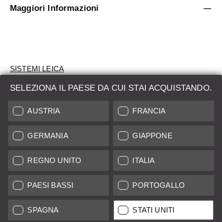
Maggiori Informazioni
SISTEMI LEICA
SELEZIONA IL PAESE DA CUI STAI ACQUISTANDO.
VALUTAZIONE
AUSTRIA
FRANCIA
CERCHI UN PRODOTTO?
GERMANIA
GIAPPONE
ASTE
PRODOTTI NUOVI
REGNO UNITO
ITALIA
LEICA STORES
PAESI BASSI
PORTOGALLO
SPAGNA
STATI UNITI
Tutti i prezzi dei fornitori con sede in UE/Regno Unito incl. IVA più