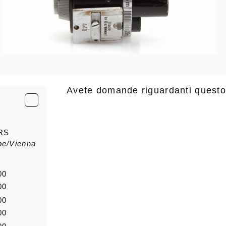
Avete domande riguardanti questo
E-Mail
*
RS
pe/Vienna
saluto
Nome di
00
00
00
Notizia
00