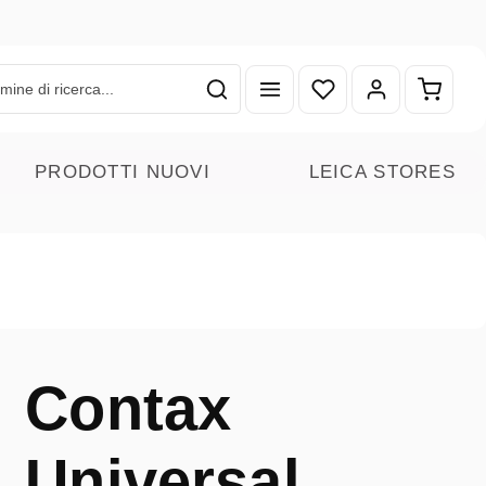
Hai 0 articoli nella lista
Il carr
PRODOTTI NUOVI
LEICA STORES
Contax
Universal