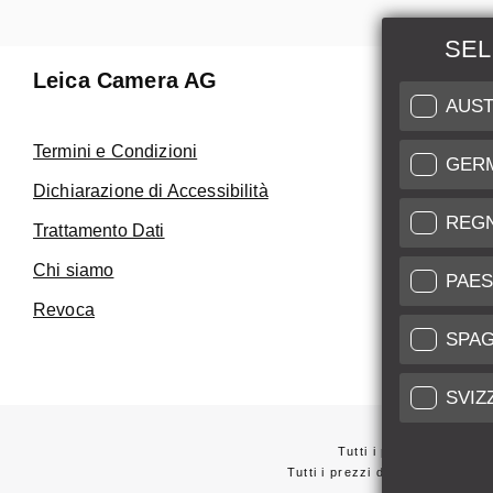
SEL
Leica Camera AG
Manuten
AUST
Riparaz
Termini e Condizioni
GER
Fai uso de
Dichiarazione di Accessibilità
Care
REG
Trattamento Dati
Assistenza 
Chi siamo
Service Cer
PAES
Revoca
SPA
SVIZ
Tutti i prezzi dei forni
Tutti i prezzi dei fornitori con