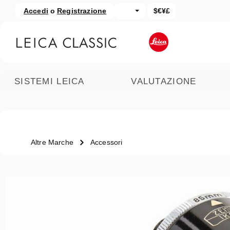
Accedi
o
Registrazione
$€¥£
assa al contenuto principale
Salta alla ricerca
SISTEMI LEICA
VALUTAZIONE
Altre Marche
Accessori
Salta la galleria di immagini