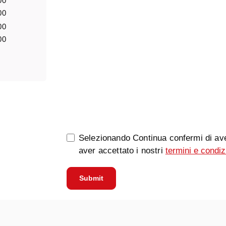
00
00
00
00
0/5000
Selezionando Continua confermi di ave
aver accettato i nostri
termini e condiz
Submit