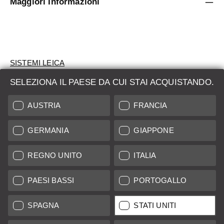
Maggiori Informazioni
SISTEMI LEICA
SELEZIONA IL PAESE DA CUI STAI ACQUISTANDO.
VALUTAZIONE
AUSTRIA
FRANCIA
CERCHI UN PRODOTTO?
GERMANIA
GIAPPONE
ASTE
PRODOTTI NUOVI
REGNO UNITO
ITALIA
LEICA STORES
PAESI BASSI
PORTOGALLO
SPAGNA
STATI UNITI
Tutti i prezzi dei fornitori con sede in UE/Regno Unito incl. IVA più