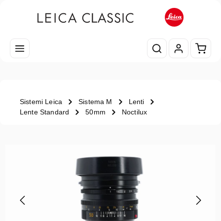
Passa al contenuto principale
Il car
Sistemi Leica
Sistema M
Lenti
Lente Standard
50mm
Noctilux
Salta la galleria di immagini