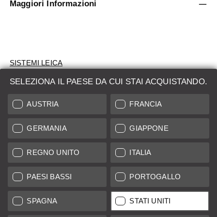
Maggiori Informazioni
SISTEMI LEICA
SELEZIONA IL PAESE DA CUI STAI ACQUISTANDO.
VALUTAZIONE
AUSTRIA
FRANCIA
CERCHI UN PRODOTTO?
GERMANIA
GIAPPONE
ASTE
PRODOTTI NUOVI
REGNO UNITO
ITALIA
LEICA STORES
PAESI BASSI
PORTOGALLO
SPAGNA
STATI UNITI
Tutti i prezzi dei fornitori con sede in UE/Regno Unito incl. IVA più