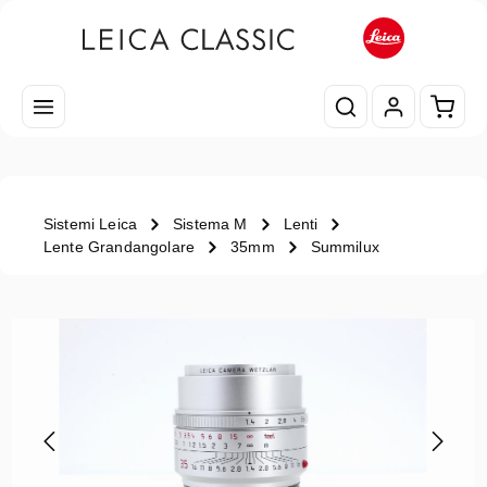
Passa al contenuto principale
Il car
Sistemi Leica
Sistema M
Lenti
Lente Grandangolare
35mm
Summilux
Salta la galleria di immagini