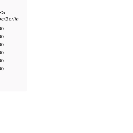
RS
e/Berlin
saluto
Nome di
00
00
00
Notizia
00
00
00
0/5000