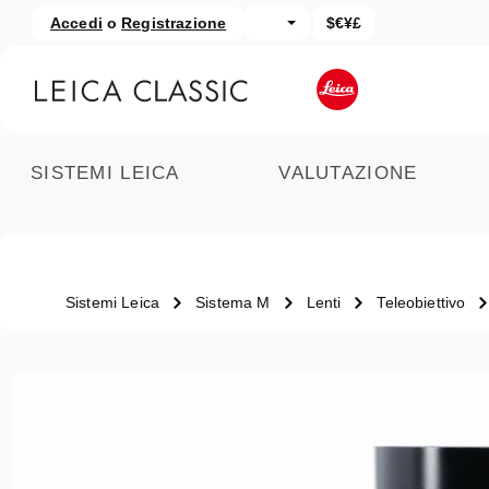
Accedi
o
Registrazione
$€¥£
assa al contenuto principale
Salta alla ricerca
SISTEMI LEICA
VALUTAZIONE
Sistemi Leica
Sistema M
Lenti
Teleobiettivo
Salta la galleria di immagini