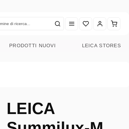
Hai 0 articoli nella lista
Il carr
PRODOTTI NUOVI
LEICA STORES
LEICA
Summilux-M