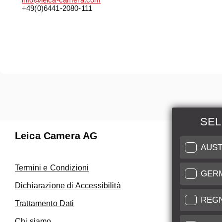
info@leica-camera.com
+49(0)6441-2080-111
SEL
Leica Camera AG
Manuten
AUST
Riparaz
Termini e Condizioni
GER
Fai uso de
Dichiarazione di Accessibilità
Care
REG
Trattamento Dati
Assistenza 
Chi siamo