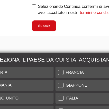
Selezionando Continua confermi di ave
aver accettato i nostri
termini e condiz
Submit
EZIONA IL PAESE DA CUI STAI ACQUISTA
zione &
Maggiori Informazio
RIA
FRANCIA
ione
Indice di Conservazione
MANIA
GIAPPONE
l nostro Leica Customer
Spedizione e Pagamenti
NO UNITO
ITALIA
Garanzia
Clienti
Trattamento Dati