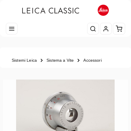
Passa al contenuto principale
Il car
Sistemi Leica
Sistema a Vite
Accessori
Salta la galleria di immagini