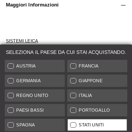
Maggiori Informazioni
SISTEMI LEICA
SELEZIONA IL PAESE DA CUI STAI ACQUISTANDO.
VALUTAZIONE
AUSTRIA
FRANCIA
CERCHI UN PRODOTTO?
GERMANIA
GIAPPONE
ASTE
PRODOTTI NUOVI
REGNO UNITO
ITALIA
LEICA STORES
PAESI BASSI
PORTOGALLO
SPAGNA
STATI UNITI
Tutti i prezzi dei fornitori con sede in UE/Regno Unito incl. IVA più