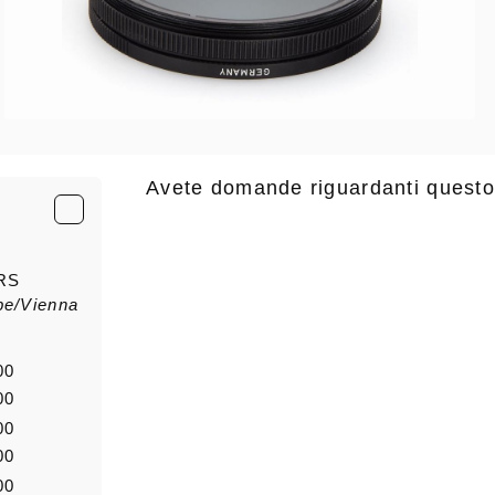
Avete domande riguardanti questo
E-Mail
*
RS
pe/Vienna
saluto
Nome di
00
00
00
Notizia
00
00