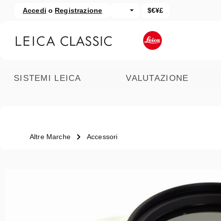
Accedi
o
Registrazione
$€¥£
assa al contenuto principale
Salta alla ricerca
SISTEMI LEICA
VALUTAZIONE
Altre Marche
Accessori
Salta la galleria di immagini