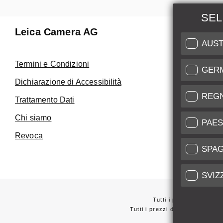
SEL
Leica Camera AG
Manuten
AUST
Riparaz
Termini e Condizioni
GER
Fai uso de
Dichiarazione di Accessibilità
Care
REG
Trattamento Dati
Assistenza 
Chi siamo
Service Cer
PAES
Revoca
SPA
SVIZ
Tutti i prezzi dei forni
Tutti i prezzi dei fornitori con
*
Questi articoli 