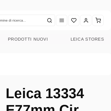
Hai 0 articoli nella lista
Il carr
PRODOTTI NUOVI
LEICA STORES
Leica 13334
E77mm Cir.