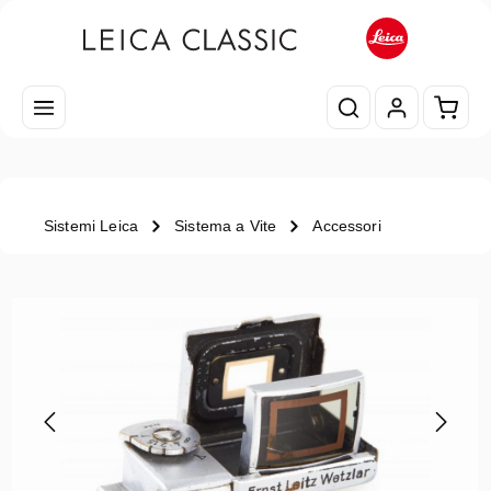
Passa al contenuto principale
Il car
Sistemi Leica
Sistema a Vite
Accessori
Salta la galleria di immagini