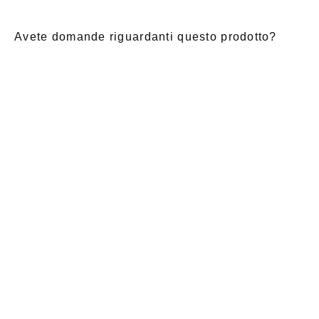
Avete domande riguardanti questo prodotto?
E-Mail
*
Nome di
saluto
Cognome
*
battesimo
*
Notizia