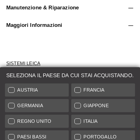
Manutenzione & Riparazione
Maggiori Informazioni
SISTEMI LEICA
SELEZIONA IL PAESE DA CUI STAI ACQUISTANDO.
VALUTAZIONE
AUSTRIA
FRANCIA
CERCHI UN PRODOTTO?
GERMANIA
GIAPPONE
ASTE
PRODOTTI NUOVI
REGNO UNITO
ITALIA
LEICA STORES
PAESI BASSI
PORTOGALLO