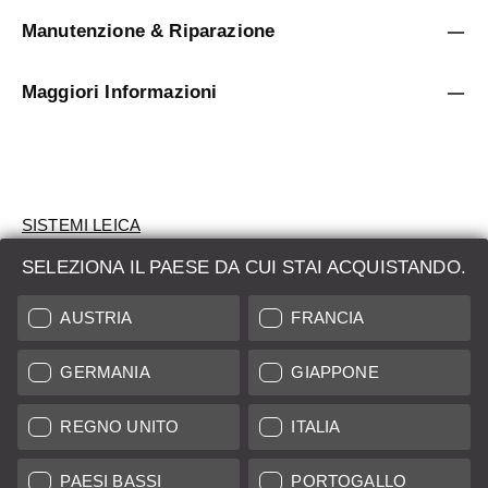
Manutenzione & Riparazione
Maggiori Informazioni
SISTEMI LEICA
SELEZIONA IL PAESE DA CUI STAI ACQUISTANDO.
VALUTAZIONE
AUSTRIA
FRANCIA
CERCHI UN PRODOTTO?
GERMANIA
GIAPPONE
ASTE
PRODOTTI NUOVI
REGNO UNITO
ITALIA
LEICA STORES
PAESI BASSI
PORTOGALLO