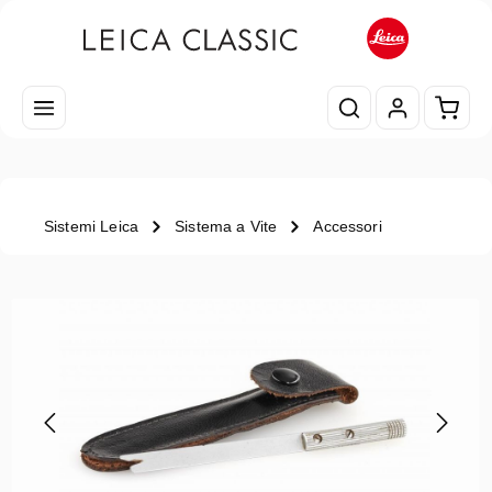
Passa al contenuto principale
Il car
Sistemi Leica
Sistema a Vite
Accessori
Salta la galleria di immagini