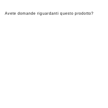
Avete domande riguardanti questo prodotto?
E-Mail
*
Nome di
saluto
Cognome
*
battesimo
*
Notizia