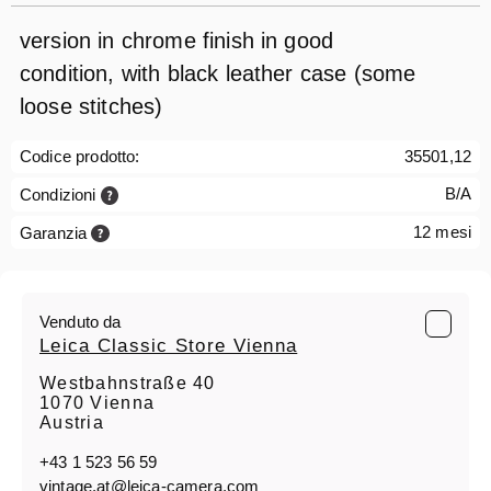
version in chrome finish in good
condition, with black leather case (some
loose stitches)
Codice prodotto:
35501,12
B/A
Condizioni
12 mesi
Garanzia
Venduto da
Leica Classic Store Vienna
Westbahnstraße 40
1070 Vienna
Austria
+43 1 523 56 59
vintage.at@leica-camera.com