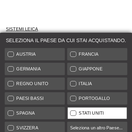
SISTEMI LEICA
SELEZIONA IL PAESE DA CUI STAI ACQUISTANDO.
VALUTAZIONE
AUSTRIA
FRANCIA
CERCHI UN PRODOTTO?
GERMANIA
GIAPPONE
ASTE
PRODOTTI NUOVI
REGNO UNITO
ITALIA
LEICA STORES
PAESI BASSI
PORTOGALLO
SPAGNA
STATI UNITI
Tutti i prezzi dei fornitori con sede in UE/Regno Unito incl. IVA più
spese di spedizione
se non diversamente specificato.
SVIZZERA
Seleziona un altro Paese...
Tutti i prezzi dei fornitori con sede negli Stati Uniti escl. Imposta