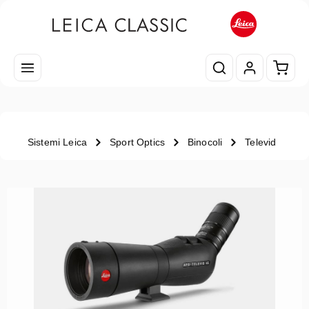
Passa al contenuto principale
Il car
Sistemi Leica
Sport Optics
Binocoli
Televid
Salta la galleria di immagini