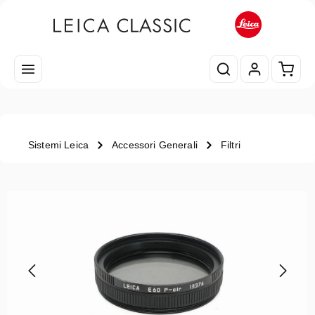
Passa al contenuto principale
Il car
Sistemi Leica
Accessori Generali
Filtri
Salta la galleria di immagini