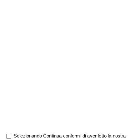
Nome di
saluto
Cognome
*
battesimo
*
Notizia
0/5000
Selezionando Continua confermi di aver letto la nostra