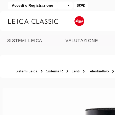
Accedi
o
Registrazione
$€¥£
assa al contenuto principale
Salta alla ricerca
SISTEMI LEICA
VALUTAZIONE
Sistemi Leica
Sistema R
Lenti
Teleobiettivo
Salta la galleria di immagini