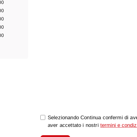
00
00
00
Notizia
00
00
0/5000
Selezionando Continua confermi di ave
aver accettato i nostri
termini e condiz