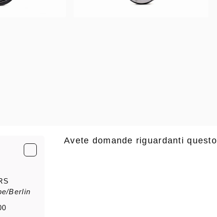
Avete domande riguardanti questo
E-Mail
*
RS
e/Berlin
saluto
Nome di
00