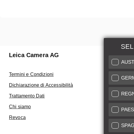
SEL
Leica Camera AG
Manuten
AUST
Riparaz
Termini e Condizioni
GER
Fai uso de
Dichiarazione di Accessibilità
Care
REG
Trattamento Dati
Assistenza 
Chi siamo
Service Cer
PAES
Revoca
SPA