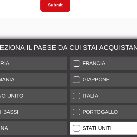
Submit
EZIONA IL PAESE DA CUI STAI ACQUISTA
zione &
Maggiori Informazio
RIA
FRANCIA
ione
Indice di Conservazione
MANIA
GIAPPONE
l nostro Leica Customer
Spedizione e Pagamenti
NO UNITO
ITALIA
Garanzia
Clienti
Trattamento Dati
tificate
I BASSI
PORTOGALLO
Newsletter
GNA
STATI UNITI