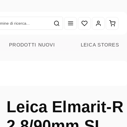
Hai 0 articoli nella lista
Il carr
PRODOTTI NUOVI
LEICA STORES
Leica Elmarit-R
2.8/90mm SL