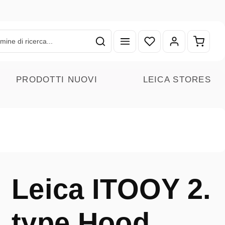
Hai 0 articoli nella lista
Il carr
PRODOTTI NUOVI
LEICA STORES
Leica ITOOY 2.
type Hood