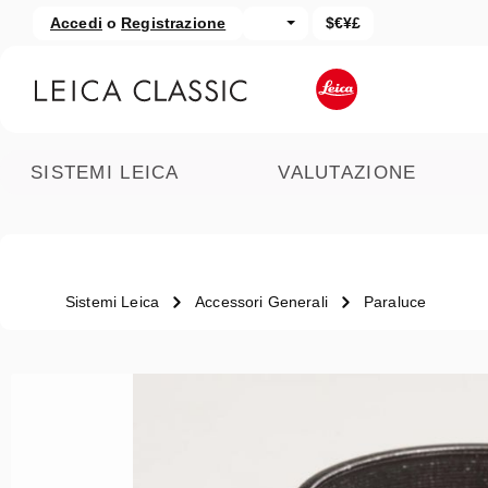
Accedi
o
Registrazione
$€¥£
assa al contenuto principale
Salta alla ricerca
SISTEMI LEICA
VALUTAZIONE
Sistemi Leica
Accessori Generali
Paraluce
Salta la galleria di immagini