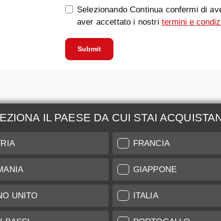
Selezionando Continua confermi di ave
aver accettato i nostri
termini e condiz
Submit
EZIONA IL PAESE DA CUI STAI ACQUISTA
zione &
Maggiori Informazio
RIA
FRANCIA
ione
Indice di Conservazione
MANIA
GIAPPONE
l nostro Leica Customer
Spedizione e Pagamenti
NO UNITO
ITALIA
Garanzia
Clienti
Trattamento Dati
tificate