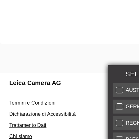
SEL
Leica Camera AG
Manuten
AUST
Riparaz
Termini e Condizioni
GER
Fai uso de
Dichiarazione di Accessibilità
Care
REG
Trattamento Dati
Assistenza 
Chi siamo
Service Cer