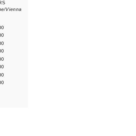
RS
pe/Vienna
saluto
Nome di
00
00
00
Notizia
00
00
00
00
00
0/5000