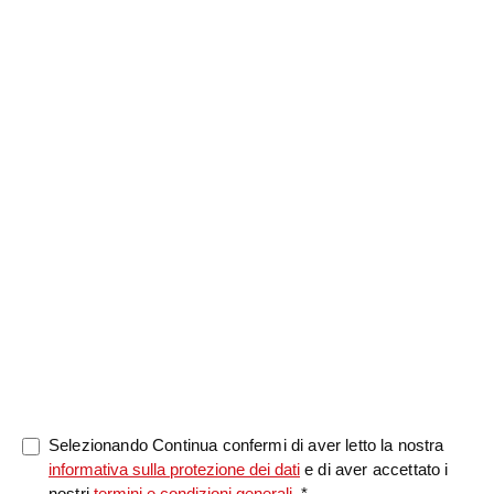
battesimo
*
Notizia
0/5000
Selezionando Continua confermi di aver letto la nostra
informativa sulla protezione dei dati
e di aver accettato i
nostri
termini e condizioni generali
. *