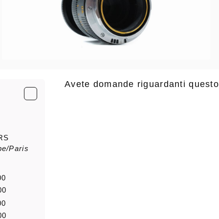
Avete domande riguardanti questo
E-Mail
*
RS
e/Paris
saluto
Nome di
00
00
Notizia
00
00