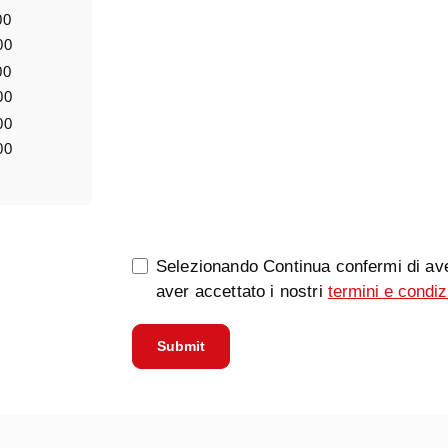
00
00
00
00
00
00
0/5000
Selezionando Continua confermi di ave
aver accettato i nostri
termini e condiz
Submit