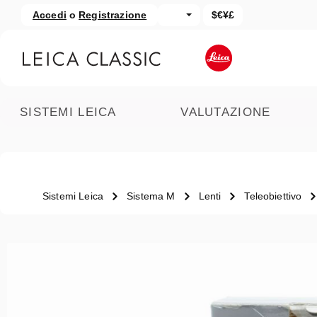
Accedi
o
Registrazione
$€¥£
assa al contenuto principale
Salta alla ricerca
SISTEMI LEICA
VALUTAZIONE
Sistemi Leica
Sistema M
Lenti
Teleobiettivo
Salta la galleria di immagini