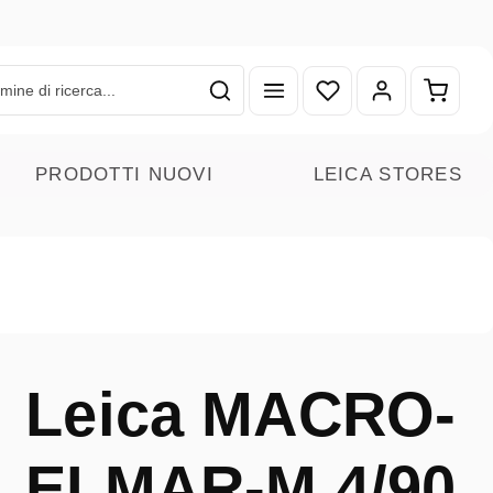
Hai 0 articoli nella lista
Il carr
PRODOTTI NUOVI
LEICA STORES
Leica MACRO-
ELMAR-M 4/90