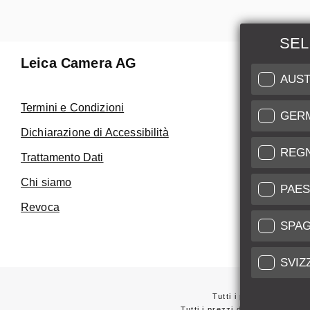
SEL
Leica Camera AG
Manuten
AUST
Riparaz
Termini e Condizioni
GER
Fai uso de
Dichiarazione di Accessibilità
Care
REG
Trattamento Dati
Assistenza 
Chi siamo
Service Cer
PAES
Revoca
SPA
SVIZ
Tutti i prezzi dei forni
Tutti i prezzi dei fornitori con