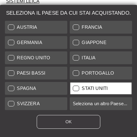
SISTEMI LEICA
SELEZIONA IL PAESE DA CUI STAI ACQUISTANDO.
VALUTAZIONE
AUSTRIA
FRANCIA
CERCHI UN PRODOTTO?
GERMANIA
GIAPPONE
ASTE
PRODOTTI NUOVI
REGNO UNITO
ITALIA
LEICA STORES
PAESI BASSI
PORTOGALLO
SPAGNA
STATI UNITI
Tutti i prezzi dei fornitori con sede in UE/Regno Unito incl. IVA più
spese di spedizione
se non diversamente specificato.
SVIZZERA
Seleziona un altro Paese...
Tutti i prezzi dei fornitori con sede negli Stati Uniti escl. Imposta
sulle vendite, più
costi di spedizione
se non diversamente
specificato.
OK
*
Questi articoli sono venduti con la tassazione del regime al
margine. L'IVA non sarà indicata sulla fattura.