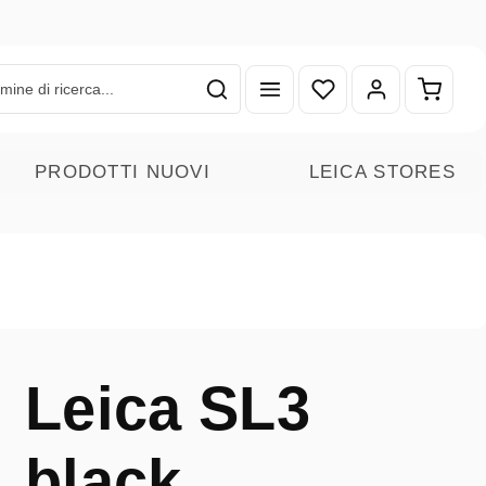
Hai 0 articoli nella lista
Il carr
PRODOTTI NUOVI
LEICA STORES
Leica SL3
black