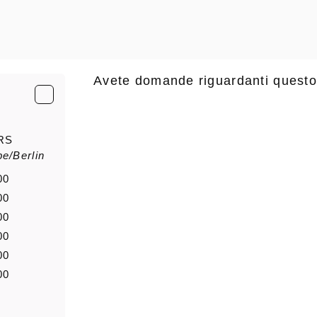
Avete domande riguardanti questo
E-Mail
*
RS
e/Berlin
saluto
Nome di
00
00
00
00
Notizia
00
00