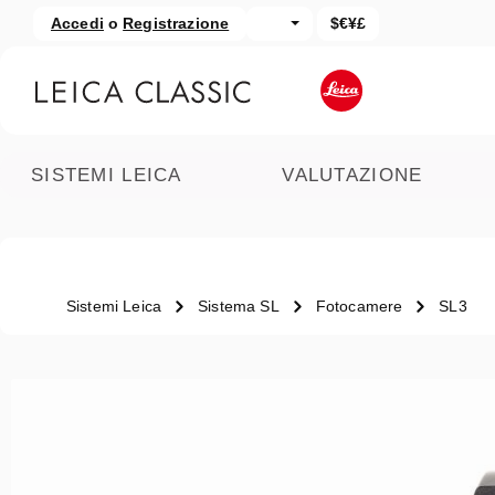
Accedi
o
Registrazione
$€¥£
assa al contenuto principale
Salta alla ricerca
SISTEMI LEICA
VALUTAZIONE
Sistemi Leica
Sistema SL
Fotocamere
SL3
Salta la galleria di immagini