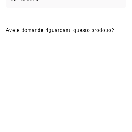
Avete domande riguardanti questo prodotto?
E-Mail
*
Nome di
saluto
Cognome
*
battesimo
*
Notizia