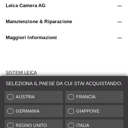
Leica Camera AG
Manutenzione & Riparazione
Maggiori Informazioni
SISTEMI LEICA
SELEZIONA IL PAESE DA CUI STAI ACQUISTANDO.
VALUTAZIONE
AUSTRIA
FRANCIA
CERCHI UN PRODOTTO?
GERMANIA
GIAPPONE
ASTE
PRODOTTI NUOVI
REGNO UNITO
ITALIA