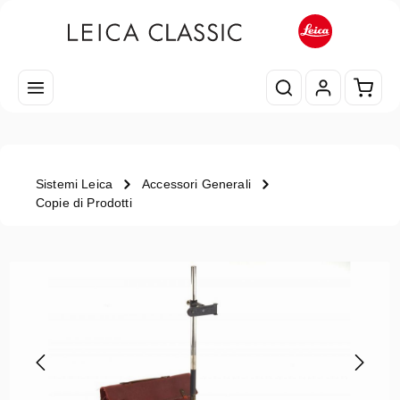
Passa al contenuto principale
Il car
Sistemi Leica
Accessori Generali
Copie di Prodotti
Salta la galleria di immagini