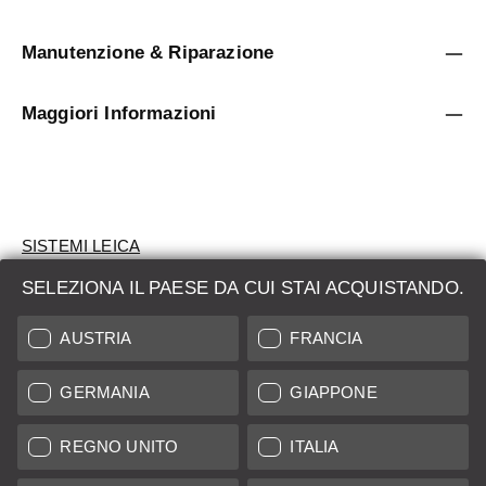
Manutenzione & Riparazione
Maggiori Informazioni
SISTEMI LEICA
SELEZIONA IL PAESE DA CUI STAI ACQUISTANDO.
VALUTAZIONE
AUSTRIA
FRANCIA
CERCHI UN PRODOTTO?
GERMANIA
GIAPPONE
ASTE
PRODOTTI NUOVI
REGNO UNITO
ITALIA