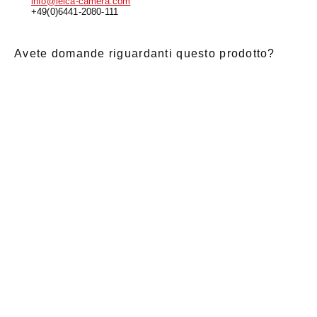
info@leica-camera.com
+49(0)6441-2080-111
Avete domande riguardanti questo prodotto?
E-Mail
*
Nome di
saluto
Cognome
*
battesimo
*
Notizia