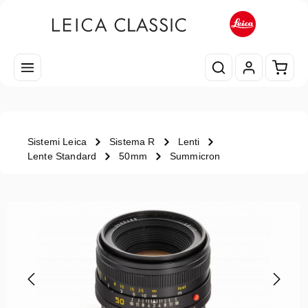
Passa al contenuto principale
Il car
Sistemi Leica
Sistema R
Lenti
Lente Standard
50mm
Summicron
Salta la galleria di immagini