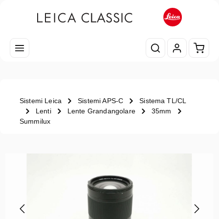
Passa al contenuto principale
Il car
Sistemi Leica
Sistemi APS-C
Sistema TL/CL
Lenti
Lente Grandangolare
35mm
Summilux
Salta la galleria di immagini