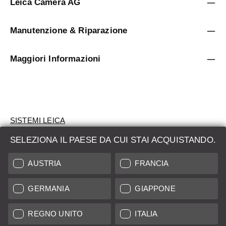
Leica Camera AG
Manutenzione & Riparazione
Maggiori Informazioni
SISTEMI LEICA
SELEZIONA IL PAESE DA CUI STAI ACQUISTANDO.
VALUTAZIONE
AUSTRIA
FRANCIA
CERCHI UN PRODOTTO?
GERMANIA
GIAPPONE
ASTE
PRODOTTI NUOVI
REGNO UNITO
ITALIA