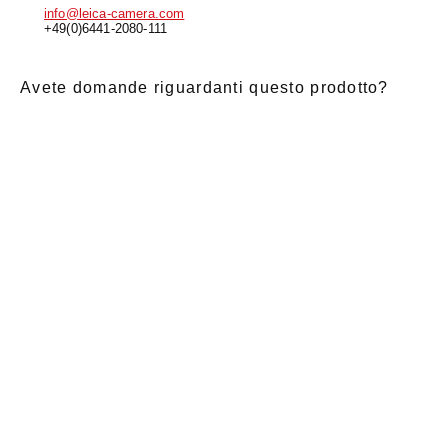
info@leica-camera.com
+49(0)6441-2080-111
Avete domande riguardanti questo prodotto?
E-Mail
*
Nome di
saluto
Cognome
*
battesimo
*
Notizia