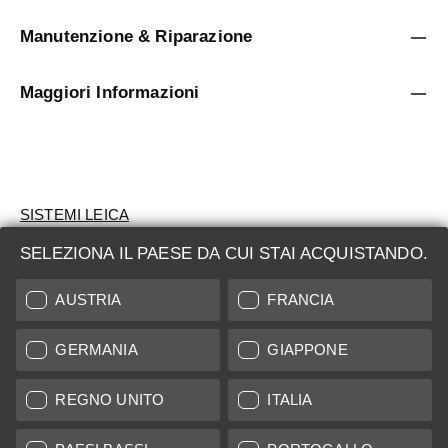
Manutenzione & Riparazione
Maggiori Informazioni
SISTEMI LEICA
SELEZIONA IL PAESE DA CUI STAI ACQUISTANDO.
VALUTAZIONE
AUSTRIA
FRANCIA
CERCHI UN PRODOTTO?
GERMANIA
GIAPPONE
ASTE
PRODOTTI NUOVI
REGNO UNITO
ITALIA
LEICA STORES