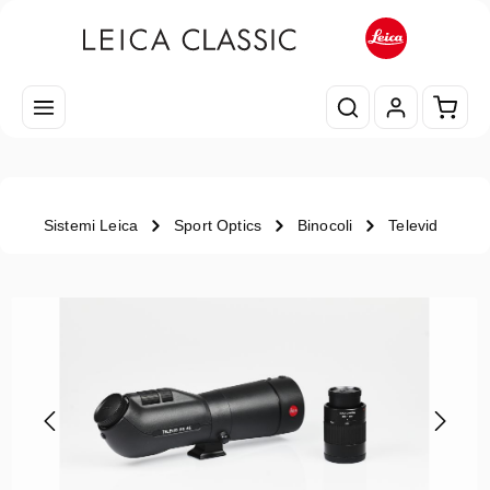
Passa al contenuto principale
Il car
Sistemi Leica
Sport Optics
Binocoli
Televid
Salta la galleria di immagini