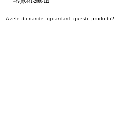
+49(0)6441-2080-111
Avete domande riguardanti questo prodotto?
E-Mail
*
Nome di
saluto
Cognome
*
battesimo
*
Notizia