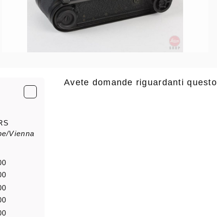
Avete domande riguardanti questo
E-Mail
*
RS
pe/Vienna
saluto
Nome di
00
00
00
Notizia
00
00