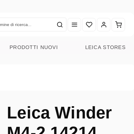
Hai 0 articoli nella lista
Il carr
PRODOTTI NUOVI
LEICA STORES
Leica Winder
M4-2 14214