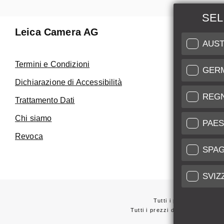
SEL
Leica Camera AG
Manuten
AUST
Riparaz
Termini e Condizioni
GER
Fai uso de
Dichiarazione di Accessibilità
Care
REG
Trattamento Dati
Assistenza 
Chi siamo
Service Cer
PAES
Revoca
SPA
SVIZ
Tutti i prezzi dei forni
Tutti i prezzi dei fornitori con
*
Questi articoli 