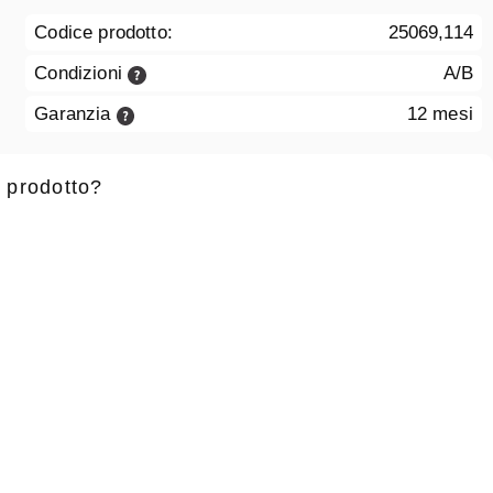
Codice prodotto:
25069,114
Condizioni
A/B
Garanzia
12 mesi
 prodotto?
 battesimo
*
Cognome
*