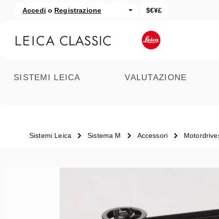
Accedi
o
Registrazione
$€¥£
assa al contenuto principale
Salta alla ricerca
SISTEMI LEICA
VALUTAZIONE
Sistemi Leica
Sistema M
Accessori
Motordrive
Salta la galleria di immagini