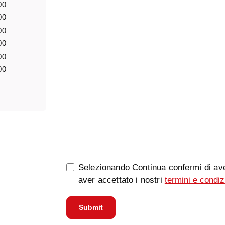
00
Notizia
00
00
00
00
00
0/5000
Selezionando Continua confermi di ave
aver accettato i nostri
termini e condiz
Submit