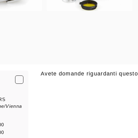
Avete domande riguardanti questo
E-Mail
*
RS
pe/Vienna
saluto
Nome di
00
00