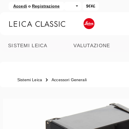
Accedi
o
Registrazione
$€¥£
assa al contenuto principale
Salta alla ricerca
SISTEMI LEICA
VALUTAZIONE
Sistemi Leica
Accessori Generali
Salta la galleria di immagini