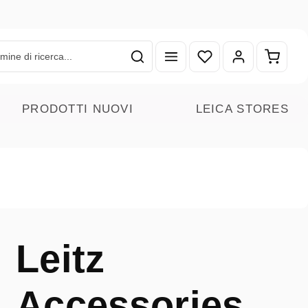
Hai 0 articoli nella lista
Il carr
PRODOTTI NUOVI
LEICA STORES
Leitz
Accessories