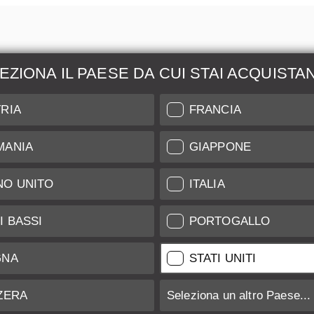
EZIONA IL PAESE DA CUI STAI ACQUISTA
zione &
Maggiori Informazio
RIA
FRANCIA
ione
Indice di Conservazione
MANIA
GIAPPONE
l nostro Leica Customer
Spedizione e Pagamenti
NO UNITO
ITALIA
Garanzia
Clienti
Trattamento Dati
tificate
I BASSI
PORTOGALLO
Newsletter
GNA
STATI UNITI
ZERA
Seleziona un altro Paese...