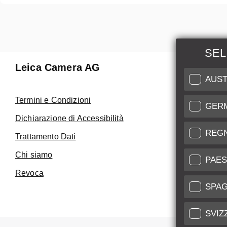
SEL
Leica Camera AG
Manuten
AUST
Riparaz
Termini e Condizioni
GER
Fai uso de
Dichiarazione di Accessibilità
Care
REG
Trattamento Dati
Assistenza 
Chi siamo
Service Cer
PAES
Revoca
SPA
SVIZ