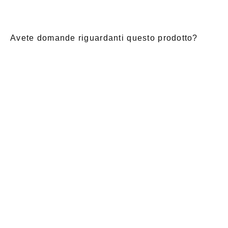
Avete domande riguardanti questo prodotto?
E-Mail
*
Nome di
saluto
Cognome
*
battesimo
*
Notizia