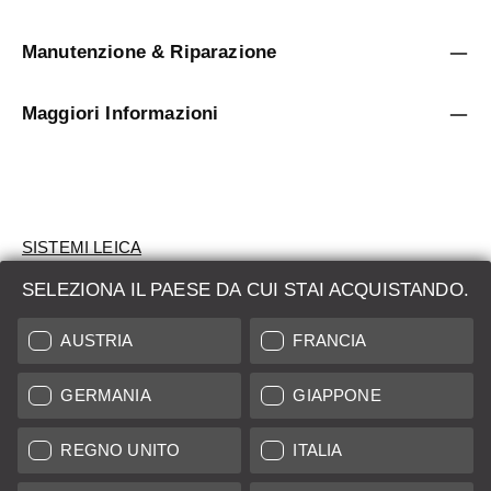
Manutenzione & Riparazione
Maggiori Informazioni
SISTEMI LEICA
SELEZIONA IL PAESE DA CUI STAI ACQUISTANDO.
VALUTAZIONE
AUSTRIA
FRANCIA
CERCHI UN PRODOTTO?
GERMANIA
GIAPPONE
ASTE
PRODOTTI NUOVI
REGNO UNITO
ITALIA