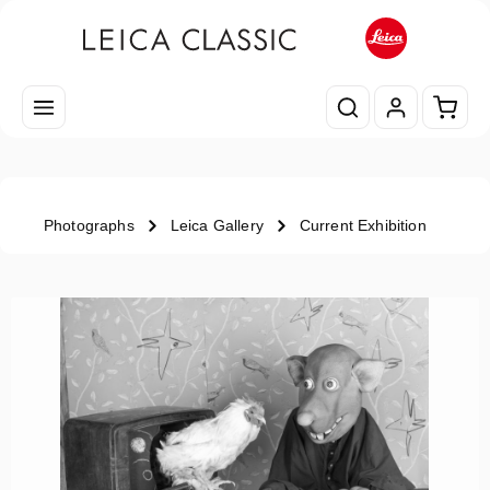
Passa al contenuto principale
Il car
Photographs
Leica Gallery
Current Exhibition
Salta la galleria di immagini