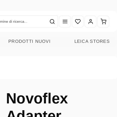
Hai 0 articoli nella lista
Il carr
PRODOTTI NUOVI
LEICA STORES
Novoflex
Adapter