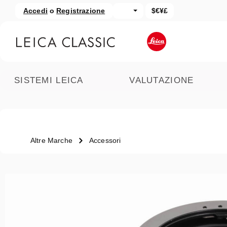
Accedi
o
Registrazione
$€¥£
assa al contenuto principale
Salta alla ricerca
SISTEMI LEICA
VALUTAZIONE
Altre Marche
Accessori
Salta la galleria di immagini