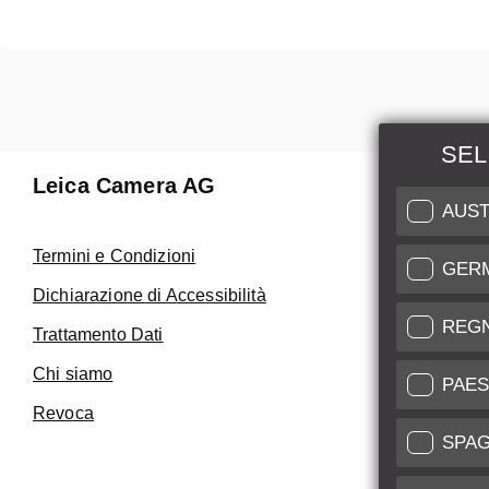
SEL
Leica Camera AG
Manuten
AUST
Riparaz
Termini e Condizioni
GER
Fai uso de
Dichiarazione di Accessibilità
Care
REG
Trattamento Dati
Assistenza 
Chi siamo
Service Cer
PAES
Revoca
SPA