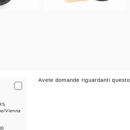
Avete domande riguardanti questo
E-Mail
*
RS
pe/Vienna
saluto
Nome di
00