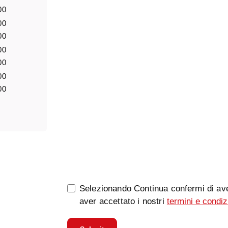
00
00
Notizia
00
00
00
00
00
0/5000
Selezionando Continua confermi di ave
aver accettato i nostri
termini e condiz