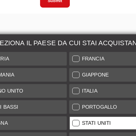
Submit
EZIONA IL PAESE DA CUI STAI ACQUISTA
zione &
Maggiori Informazio
RIA
FRANCIA
ione
Indice di Conservazione
MANIA
GIAPPONE
l nostro Leica Customer
Spedizione e Pagamenti
NO UNITO
ITALIA
Garanzia
Clienti
Trattamento Dati
tificate
I BASSI
PORTOGALLO
Newsletter
GNA
STATI UNITI