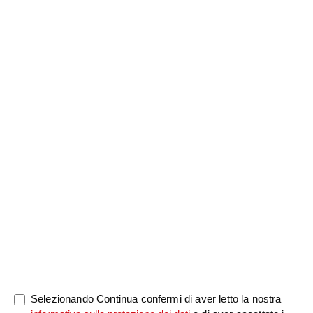
Nome di
saluto
Cognome
*
battesimo
*
Notizia
0/5000
Selezionando Continua confermi di aver letto la nostra