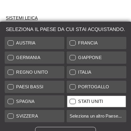
SISTEMI LEICA
SELEZIONA IL PAESE DA CUI STAI ACQUISTANDO.
VALUTAZIONE
AUSTRIA
FRANCIA
CERCHI UN PRODOTTO?
GERMANIA
GIAPPONE
ASTE
PRODOTTI NUOVI
REGNO UNITO
ITALIA
LEICA STORES
PAESI BASSI
PORTOGALLO
SPAGNA
STATI UNITI
Tutti i prezzi dei fornitori con sede in UE/Regno Unito incl. IVA più
spese di spedizione
se non diversamente specificato.
SVIZZERA
Seleziona un altro Paese...
Tutti i prezzi dei fornitori con sede negli Stati Uniti escl. Imposta
sulle vendite, più
costi di spedizione
se non diversamente
specificato.