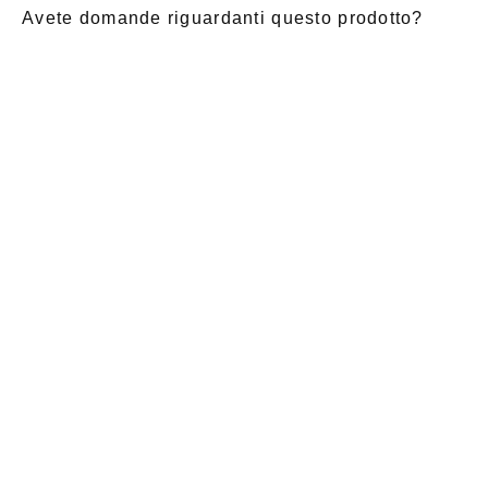
Avete domande riguardanti questo prodotto?
E-Mail
*
Nome di
saluto
Cognome
*
battesimo
*
Notizia