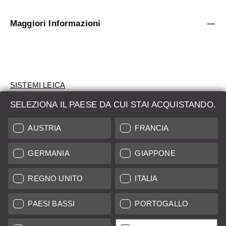
Maggiori Informazioni
SISTEMI LEICA
SELEZIONA IL PAESE DA CUI STAI ACQUISTANDO.
VALUTAZIONE
AUSTRIA
FRANCIA
CERCHI UN PRODOTTO?
GERMANIA
GIAPPONE
ASTE
PRODOTTI NUOVI
REGNO UNITO
ITALIA
LEICA STORES
PAESI BASSI
PORTOGALLO