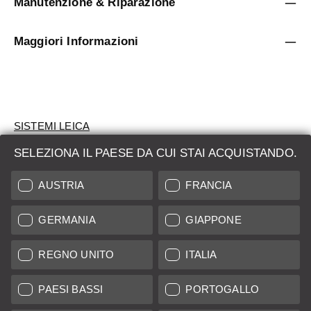
Manutenzione & Riparazione
Maggiori Informazioni
SISTEMI LEICA
SELEZIONA IL PAESE DA CUI STAI ACQUISTANDO.
VALUTAZIONE
AUSTRIA
FRANCIA
CERCHI UN PRODOTTO?
GERMANIA
GIAPPONE
ASTE
PRODOTTI NUOVI
REGNO UNITO
ITALIA
LEICA STORES
PAESI BASSI
PORTOGALLO