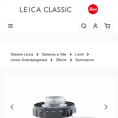
Passa al contenuto principale
Il car
Sistemi Leica
Sistema a Vite
Lenti
Lente Grandangolare
28mm
Summaron
Salta la galleria di immagini