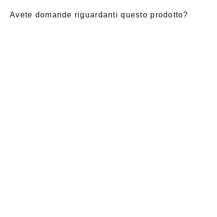
Avete domande riguardanti questo prodotto?
E-Mail
*
Nome di
saluto
Cognome
*
battesimo
*
Notizia