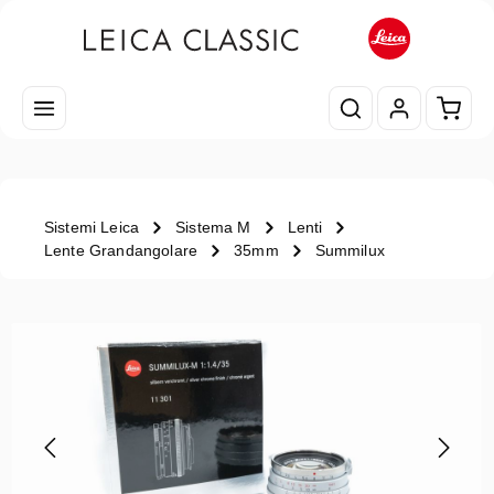
Passa al contenuto principale
Il car
Sistemi Leica
Sistema M
Lenti
Lente Grandangolare
35mm
Summilux
Salta la galleria di immagini