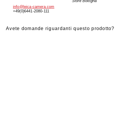
Store Bologna
info@leica-camera.com
+49(0)6441-2080-111
Avete domande riguardanti questo prodotto?
E-Mail
*
Nome di
saluto
Cognome
*
battesimo
*
Notizia