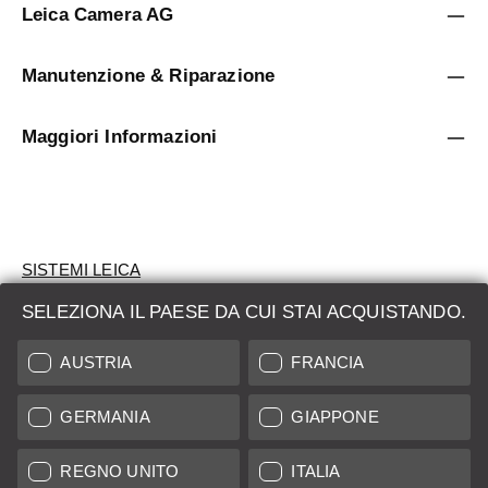
Leica Camera AG
Manutenzione & Riparazione
Maggiori Informazioni
SISTEMI LEICA
SELEZIONA IL PAESE DA CUI STAI ACQUISTANDO.
VALUTAZIONE
AUSTRIA
FRANCIA
CERCHI UN PRODOTTO?
GERMANIA
GIAPPONE
ASTE
PRODOTTI NUOVI
REGNO UNITO
ITALIA