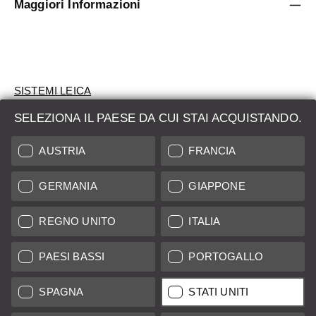
Maggiori Informazioni
SISTEMI LEICA
SELEZIONA IL PAESE DA CUI STAI ACQUISTANDO.
VALUTAZIONE
AUSTRIA
FRANCIA
CERCHI UN PRODOTTO?
GERMANIA
GIAPPONE
ASTE
PRODOTTI NUOVI
REGNO UNITO
ITALIA
LEICA STORES
PAESI BASSI
PORTOGALLO
SPAGNA
STATI UNITI
Tutti i prezzi dei fornitori con sede in UE/Regno Unito incl. IVA più