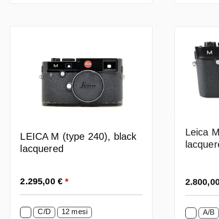
Leica M
LEICA M (type 240), black
lacquer
lacquered
Prezzo normale:
Prezzo n
2.295,00 €
*
2.800,0
C/D
12 mesi
A/B