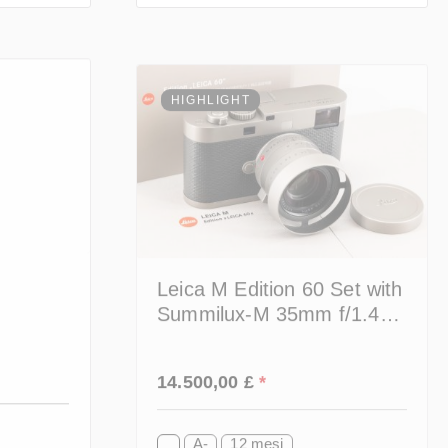
HIGHLIGHT
Leica M Edition 60 Set with
Summilux-M 35mm f/1.4
10779
Prezzo normale:
14.500,00 £
*
A-
12 mesi