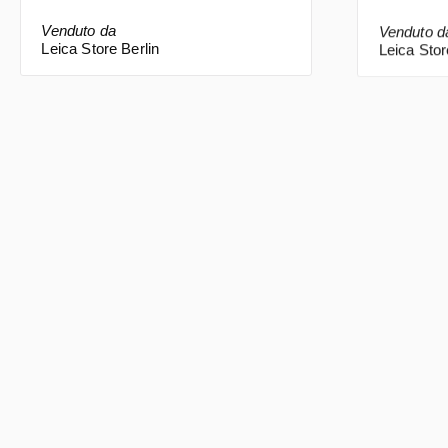
Venduto da
Venduto d
Leica Store Berlin
Leica Stor
Leica M (Typ 240), silver
Leica M
chrome finish
Prezzo normale:
Prezzo n
2.750,00 €
*
3.300,0