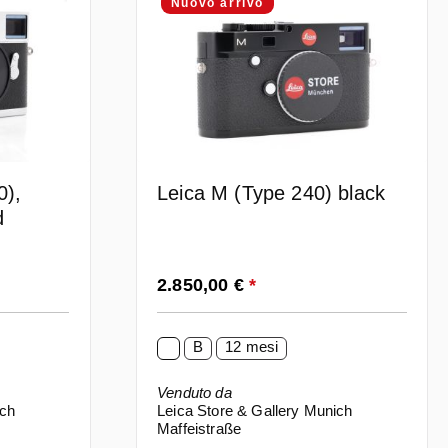
Nuovo arrivo
0),
Leica M (Type 240) black
d
Prezzo normale:
2.850,00 €
*
B
12 mesi
Venduto da
ich
Leica Store & Gallery Munich
Maffeistraße