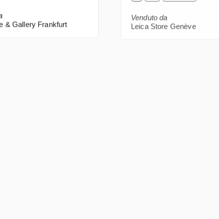
a
Venduto da
e & Gallery Frankfurt
Leica Store Genève
HIGHLIGHT
-P (Typ 240) silver
Leica M-P 240 Safar
Set w. 2/35 silber (
ormale:
Prezzo normale:
0 €
*