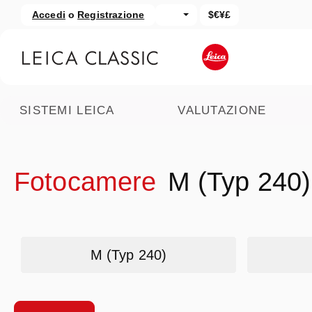
Accedi
o
Registrazione
$€¥£
assa al contenuto principale
Salta alla ricerca
SISTEMI LEICA
VALUTAZIONE
Fotocamere
M (Typ 240)
Skip category gallery
M (Typ 240)