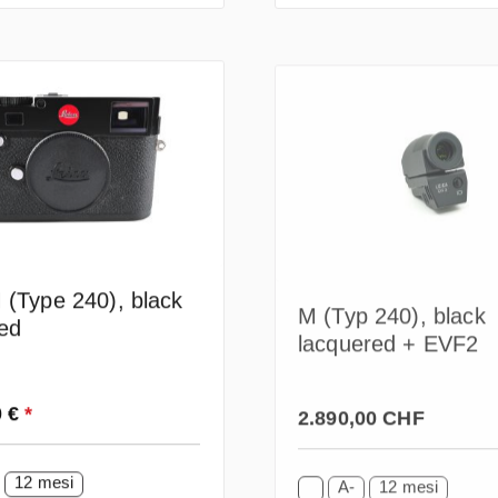
 (Type 240), black
M (Typ 240), black
ed
lacquered + EVF2
ormale:
Prezzo normale:
0 €
*
2.890,00 CHF
12 mesi
A-
12 mesi