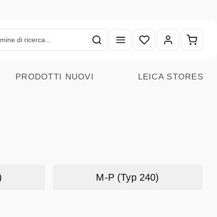
Hai 0 articoli nella lista
Il carr
PRODOTTI NUOVI
LEICA STORES
)
M-P (Typ 240)