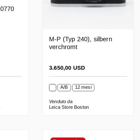
10770
M-P (Typ 240), silbern
verchromt
Prezzo normale:
3.650,00 USD
A/B
12 mesi
Venduto da
a
Leica Store Boston