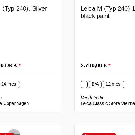
Leica M (Typ 240) 
 (Typ 240), Silver
black paint
ormale:
Prezzo normale:
,00 DKK
*
2.700,00 €
*
24 mesi
B/A
12 mesi
a
Venduto da
re Copenhagen
Leica Classic Store Vienn