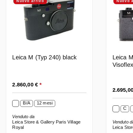
Nuovo arrivo
Nuovo a
Leica M (Typ 240) black
Leica M
Visofle
Prezzo normale:
2.860,00 €
*
Prezzo n
2.695,0
B/A
12 mesi
C
Venduto da
Leica Store & Gallery Paris Village
Venduto d
Royal
Leica Stor