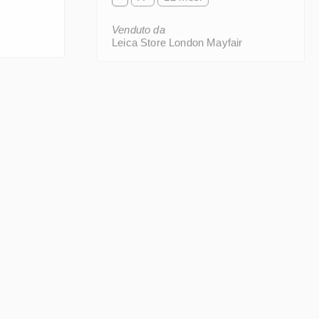
Venduto da
Leica Store London Mayfair
i olive
Leica M MONOCHROM
10933)
(Type 246), black