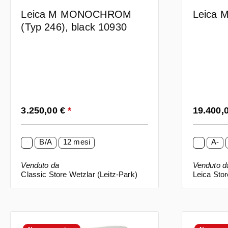
Leica M MONOCHROM
Leica M
(Typ 246), black 10930
Prezzo normale:
Prezzo n
3.250,00 €
*
19.400
B/A
12 mesi
A-
Venduto da
Venduto d
Classic Store Wetzlar (Leitz-Park)
Leica Sto