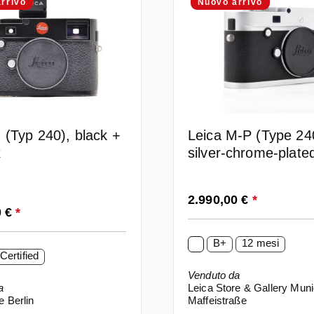
rrivo
Nuovo arrivo
 (Typ 240), black +
Leica M-P (Type 24
x
silver-chrome-plate
Prezzo normale:
2.990,00 €
*
ormale:
0 €
*
B+
12 mesi
Certified
Venduto da
a
Leica Store & Gallery Mun
e Berlin
Maffeistraße