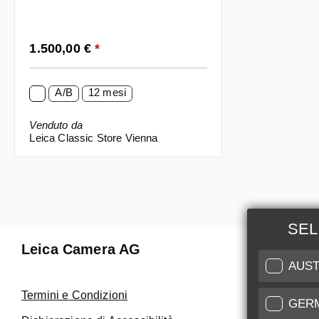
Prezzo normale:
1.500,00 €
*
A/B
12 mesi
Venduto da
Leica Classic Store Vienna
SEL
Leica Camera AG
Manuten
AUST
Riparaz
Termini e Condizioni
GER
Fai uso de