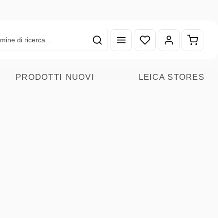
Hai 0 articoli nella lista
Il carr
PRODOTTI NUOVI
LEICA STORES