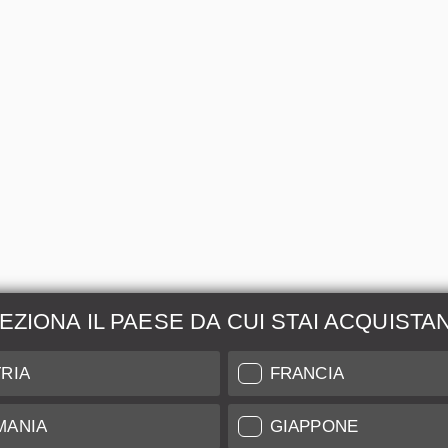
EZIONA IL PAESE DA CUI STAI ACQUISTA
zione &
Maggiori Informazio
RIA
FRANCIA
ione
Indice di Conservazione
MANIA
GIAPPONE
l nostro Leica Customer