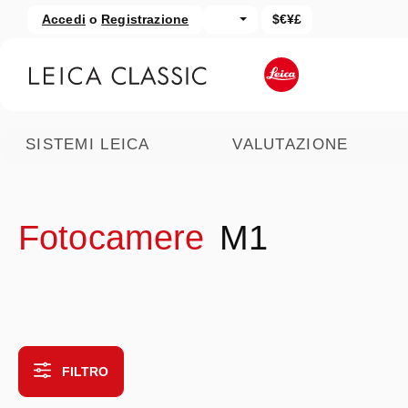
Accedi
o
Registrazione
$€¥£
assa al contenuto principale
Salta alla ricerca
SISTEMI LEICA
VALUTAZIONE
Fotocamere
M1
FILTRO